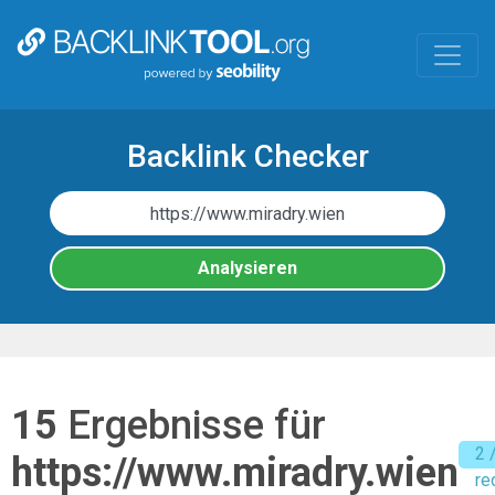
Skip
to
main
content
Backlink Checker
Analysieren
15
Ergebnisse für
2 
https://www.miradry.wien
re