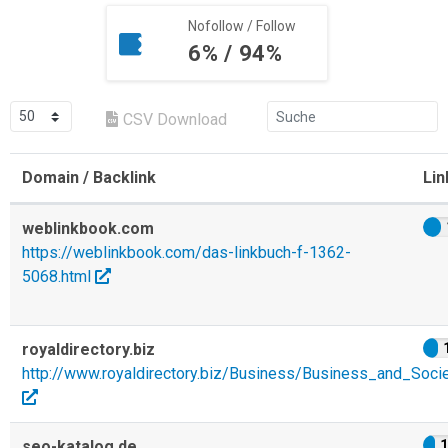
Nofollow / Follow
6% / 94%
CSV Download
Domain / Backlink
Lin
weblinkbook.com
https://weblinkbook.com/das-linkbuch-f-1362-
5068.html
royaldirectory.biz
http://www.royaldirectory.biz/Business/Business_and_Soci
seo-katalog.de