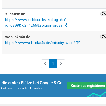
suchfixx.de
0%
https://www.suchfixx.de/eintrag.php?
id=6898&id2=1266&zeigen=gross
weblinks4u.de
0%
https://www.weblinks4u.de/miradry-wien/
1