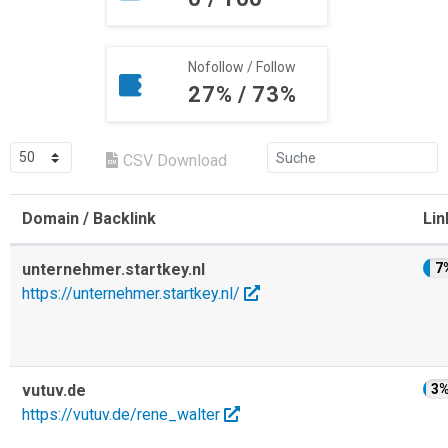
Nofollow / Follow
27% / 73%
CSV Download
Domain / Backlink
Lin
unternehmer.startkey.nl
7
https://unternehmer.startkey.nl/
vutuv.de
3
https://vutuv.de/rene_walter