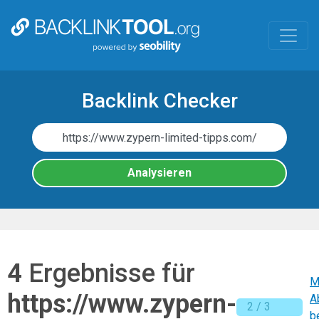
Skip
to
main
content
Backlink Checker
Analysieren
4
Ergebnisse für
M
https://www.zypern-
A
2 / 3
b