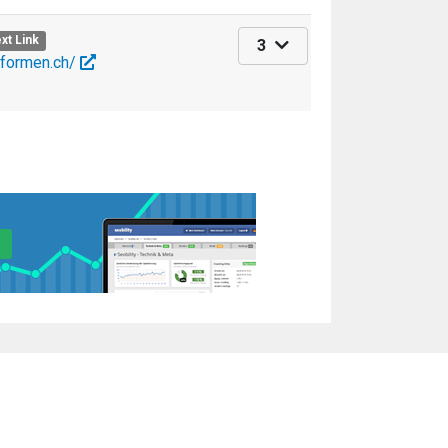
xt Link
3
eformen.ch/