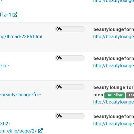
p?
http://beautyloung
tffz=1
0%
beautyloungefor
php/thread-2386.html
http://beautyloung
0%
beautyloungefor
-ipl-
http://beautyloung
0%
beauty lounge for
-beauty-lounge-for-
men
DoFollow
Tex
http://beautyloung
0%
beautyloungefor
6302-
http://beautyloung
rn-eklig/page/2/