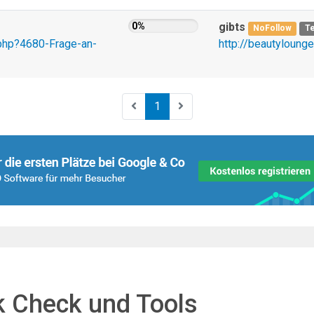
0%
gibts
NoFollow
Te
php?4680-Frage-an-
http://beautyloung
1
k Check und Tools