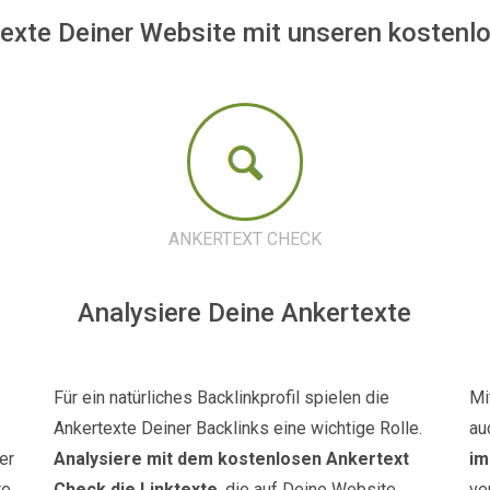
texte Deiner Website mit unseren kostenlo
ANKERTEXT CHECK
Analysiere Deine Ankertexte
Für ein natürliches Backlinkprofil spielen die
Mi
Ankertexte Deiner Backlinks eine wichtige Rolle.
au
er
Analysiere mit dem kostenlosen Ankertext
im
re
Check die Linktexte
, die auf Deine Website
ve