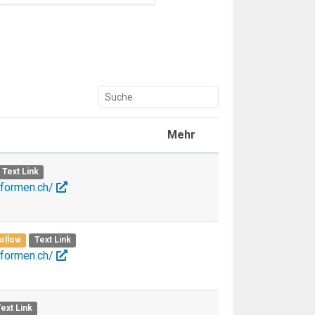
Mehr
Text Link
eformen.ch/
ollow
Text Link
eformen.ch/
ext Link