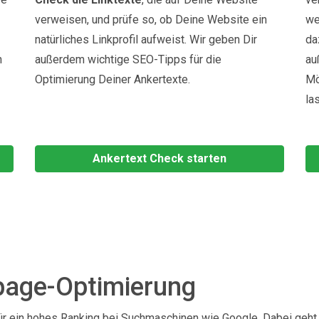
verweisen, und prüfe so, ob Deine Website ein
we
natürliches Linkprofil aufweist. Wir geben Dir
da
n
außerdem wichtige SEO-Tipps für die
au
Optimierung Deiner Ankertexte.
Mö
la
Ankertext Check starten
fpage-Optimierung
für ein hohes Ranking bei Suchmaschinen wie Google. Dabei geht s