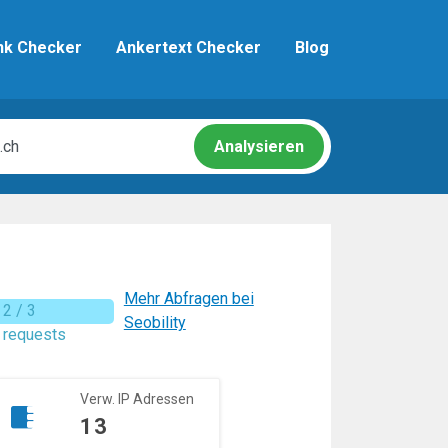
n navigation
nk Checker
Ankertext Checker
Blog
Analysieren
Mehr Abfragen bei
2 / 3
Seobility
requests
Verw. IP Adressen
13