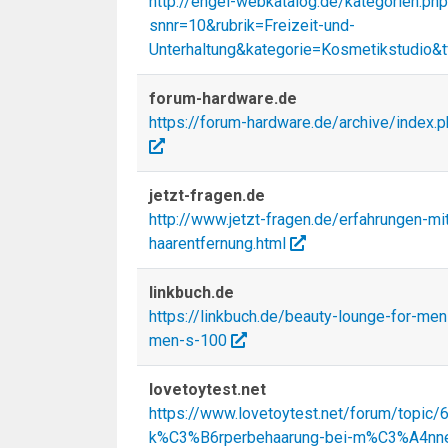
http://engel-webkatalog.de/kategorien.ph
snnr=10&rubrik=Freizeit-und-
Unterhaltung&kategorie=Kosmetikstudio&
forum-hardware.de
https://forum-hardware.de/archive/index.
jetzt-fragen.de
http://www.jetzt-fragen.de/erfahrungen-mit
haarentfernung.html
linkbuch.de
https://linkbuch.de/beauty-lounge-for-men
men-s-100
lovetoytest.net
https://www.lovetoytest.net/forum/topic/
k%C3%B6rperbehaarung-bei-m%C3%A4nne