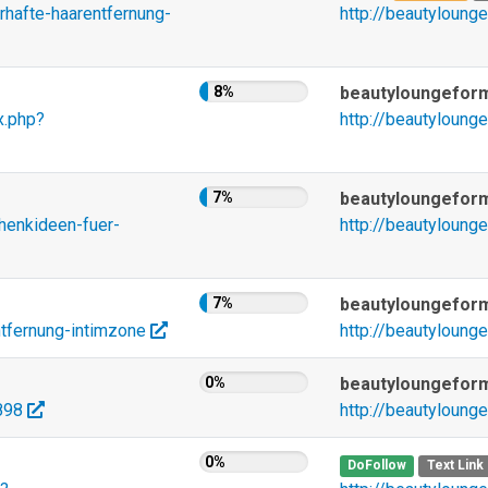
rhafte-haarentfernung-
http://beautyloung
8%
beautyloungefor
x.php?
http://beautyloung
7%
beautyloungefor
henkideen-fuer-
http://beautyloung
7%
beautyloungefor
ntfernung-intimzone
http://beautyloung
0%
beautyloungefor
8898
http://beautyloung
0%
DoFollow
Text Link