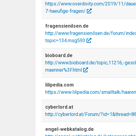
https://www.overdivity.com/2019/11/daue
7-haeufige-fragen/
fragensienilsen.de
http://www.fragensienilsen.de/forum/inde
topic=134.msg593
bioboard.de
http://www.bioboard.de/topic,11216,-gesc
maenner%3F.html
lilipedia.com
https://www.lilipedia.com/smalltalk/haare
cyberlord.at
http://cyberlord.at/Forum/?id=1&thread=
engel-webkatalog.de