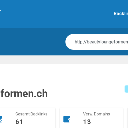
Skip
to
Mai
Backli
main
content
eformen.ch
Gesamt Backlinks
Verw. Domains
61
13