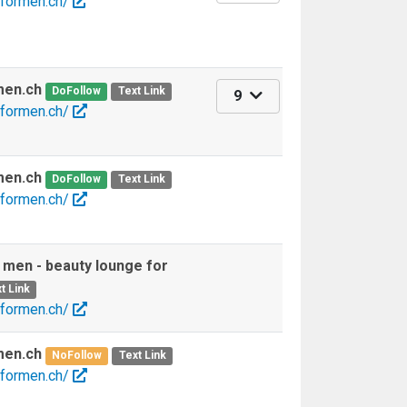
eformen.ch/
men.ch
DoFollow
Text Link
9
eformen.ch/
men.ch
DoFollow
Text Link
eformen.ch/
 men - beauty lounge for
t Link
eformen.ch/
men.ch
NoFollow
Text Link
eformen.ch/