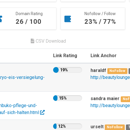
Domain Rating
Nofollow / Follow
26 / 100
23% / 77%
CSV Download
Link Rating
Link Anchor
19%
haraldf
NoFollow
ryo-eis-versiegelung-
http://beautyloung
15%
sandra maier
NoF
mbuko-pflege-und-
http://beautyloung
uf-sich-halten.html
12%
urselt
NoFollow
T