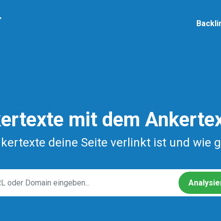
Skip
to
Mai
Backli
main
content
ertexte mit dem Ankerte
ertexte deine Seite verlinkt ist und wie 
Analysie