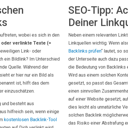
schen
SEO-Tipp: Ac
ks
Deiner Linkq
uftreten, wobei es sich in den
Neben einem relevanten Linkt
s) oder verlinkte Texte (=
Linkquellen wichtig. Wenn als
jeweiligen Link- oder
Backlinks prüfen
“ lautet, so 
ch ein Bildlink? Im Unterschied
der Unterseite auch dazu passe
bende Quelle. Während der
die Bedeutung von Backlinks e
eht er hier nur ein Bild als
Wird aus einem solchen Konte
enannt ist, hilft das dem
gesetzt, so passt das Gesamt
er einzuschätzen.
einen sinnvollen Zusammenhan
auf einer Website gesetzt, au
ig und besteht aus
dies leicht als unnatürliche V
us hilfreich sein, wenn einige
solchen Backlink möglicherwei
em
kostenlosen Backlink-Tool
das Risiko einer Abstrafung e
exten auf Dich verlinkt wird.