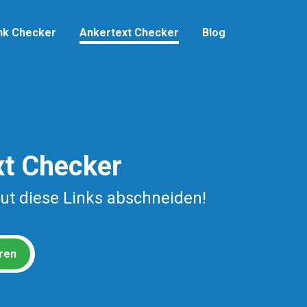
n navigation
nk Checker
Ankertext Checker
Blog
xt Checker
gut diese Links abschneiden!
ren