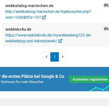
webkatalog-mariechen.de
0%
http://webkatalog-mariechen.de/topbesucher.php?
snnr=1540&tffz=101
weblinks4u.de
0%
https://www.weblinks4u.de/mywebkatalog123-de-
webkatalog-und-linknetzwerk/
1