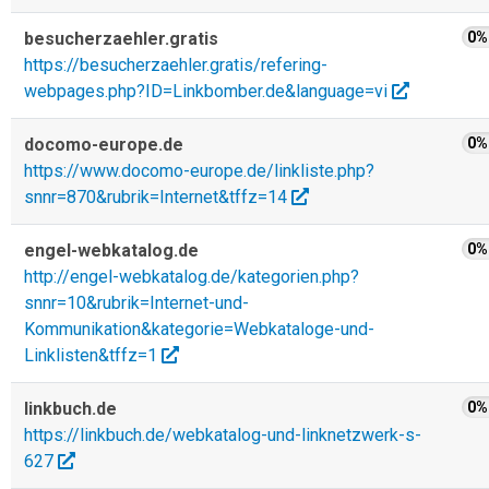
besucherzaehler.gratis
0%
https://besucherzaehler.gratis/refering-
webpages.php?ID=Linkbomber.de&language=vi
docomo-europe.de
0%
https://www.docomo-europe.de/linkliste.php?
snnr=870&rubrik=Internet&tffz=14
engel-webkatalog.de
0%
http://engel-webkatalog.de/kategorien.php?
snnr=10&rubrik=Internet-und-
Kommunikation&kategorie=Webkataloge-und-
Linklisten&tffz=1
linkbuch.de
0%
https://linkbuch.de/webkatalog-und-linknetzwerk-s-
627