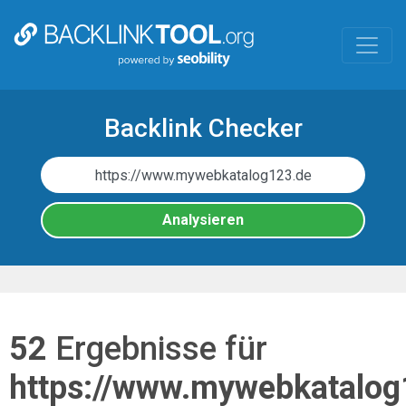
Skip
to
main
content
Backlink Checker
Analysieren
52
Ergebnisse für
https://www.mywebkatalog