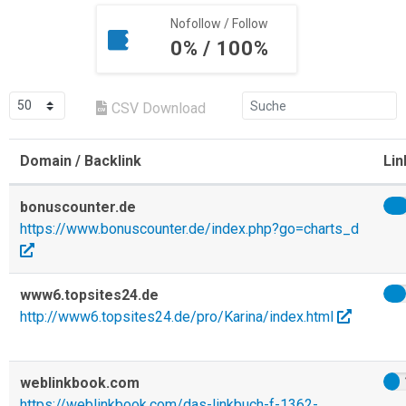
Nofollow / Follow
0% / 100%
CSV Download
Domain / Backlink
Lin
bonuscounter.de
https://www.bonuscounter.de/index.php?go=charts_d
www6.topsites24.de
http://www6.topsites24.de/pro/Karina/index.html
weblinkbook.com
https://weblinkbook.com/das-linkbuch-f-1362-